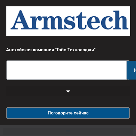
跳
至
内
容
Аньхойская компания "Гэбо Технолоджи"
Search
Поговорите сейчас