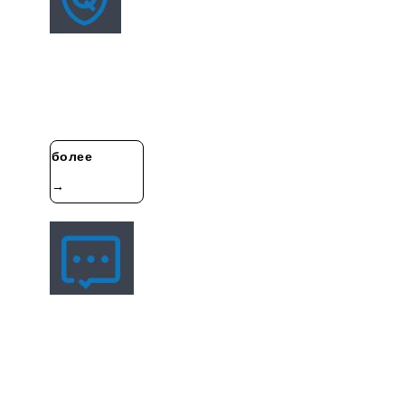
QC Profile
Система управления поставщикамиСерьёзное
управление поставщиками по системе ISOПрежде
чем сотрудничать с поставщиками, мы просим
поставщиков посетить наш завод для
более
→
Связаться С Нами
Адрес : Проспект Процветающего проспекта в зоне
экономического развития Хэфэй
Здание A7 второго этапа промышленных инвестиций
на перекрёстке с проспектом