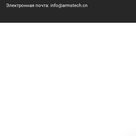
Электронная почта: info@armstech.cn
Политика конфиденциальности # Китай
хорошо сжимает водонепроницаемые полы
WPC поставщиков.
Все права защищены © 2025 – 2026 Anhui
Gebo Technology Co., Ltd. Все права
сохраняются.