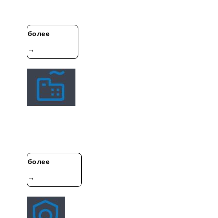
продаже детектора утечек гелия масс-спектрометрии
и автоматизированной ……
более
→
Экскурсия По Фабрике
Anhui Gebo Technology Co., Ltd. специализируется на
исследованиях и разработках, производстве и
продаже детектора утечек……
более
→