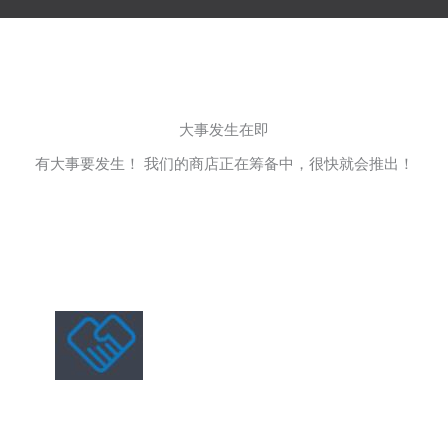
大事发生在即
有大事要发生！ 我们的商店正在筹备中，很快就会推出！
О нас
Anhui Gebo Technology Co., Ltd. специализируется на
исследованиях и разработках, производстве и