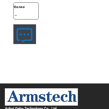
более
→
Связаться С Нами
Адрес : Проспект Процветающего проспекта в зоне
экономического развития Хэфэй
Здание A7 второго этапа промышленных инвестиций
на перекрёстке с проспектом
Телефон: 400 9922 816
Электронная почта: info@armstech.cn
Anhui Gebo Technology Co., Ltd