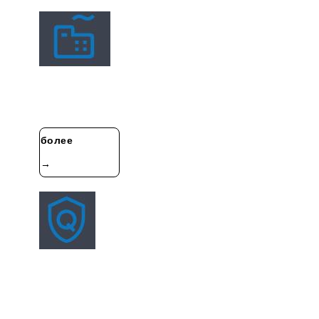
Экскурсия По Фабрике
Anhui Gebo Technology Co., Ltd. специализируется на
исследованиях и разработках, производстве и
продаже детектора утечек……
более
→
QC Profile
Система управления поставщикамиСерьёзное
управление поставщиками по системе ISOПрежде
чем сотрудничать с поставщиками, мы просим
поставщиков посетить наш завод для