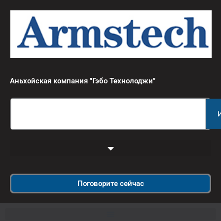
跳
至
内
容
Аньхойская компания "Гэбо Технолоджи"
Search
Поговорите сейчас