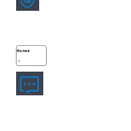
QC Profile
Система управления поставщикамиСерьёзное
управление поставщиками по системе ISOПрежде
чем сотрудничать с поставщиками, мы просим
поставщиков посетить наш завод для
более
→
Связаться С Нами
Адрес : Проспект Процветающего проспекта в зоне
экономического развития Хэфэй
Здание A7 второго этапа промышленных инвестиций
на перекрёстке с проспектом