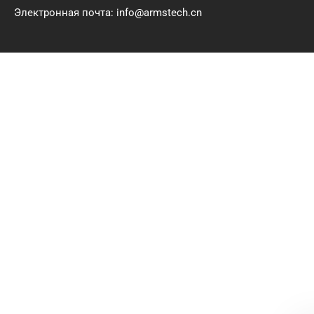
Электронная почта: info@armstech.cn
Политика конфиденциальности # Китай
хорошо сжимает водонепроницаемые полы
WPC поставщиков.
Все права защищены © 2025 – 2026 Anhui
Gebo Technology Co., Ltd. Все права
сохраняются.