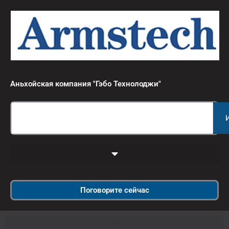
跳
至
内
容
Аньхойская компания "Гэбо Технолоджи"
Search
Поговорите сейчас