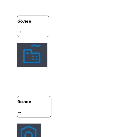
продаже детектора утечек гелия масс-спектрометрии
и автоматизированной ……
более
→
Экскурсия По Фабрике
Anhui Gebo Technology Co., Ltd. специализируется на
исследованиях и разработках, производстве и
продаже детектора утечек……
более
→