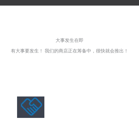
大事发生在即
有大事要发生！ 我们的商店正在筹备中，很快就会推出！
О нас
Anhui Gebo Technology Co., Ltd. специализируется на
исследованиях и разработках, производстве и